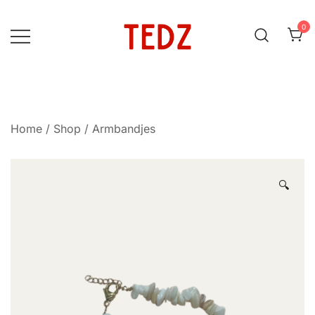
Ga
naar
0
de
inhoud
Home
/
Shop
/
Armbandjes
🔍