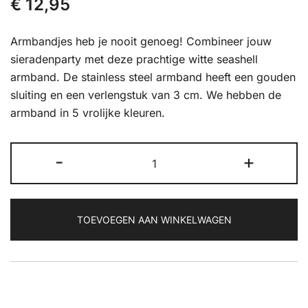
€
12,95
Armbandjes heb je nooit genoeg! Combineer jouw
sieradenparty met deze prachtige witte seashell
armband. De stainless steel armband heeft een gouden
sluiting en een verlengstuk van 3 cm. We hebben de
armband in 5 vrolijke kleuren.
Armband
-
+
seashell
wit
aantal
TOEVOEGEN AAN WINKELWAGEN